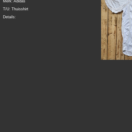
Merk: Adidas
T/U: Thuisshirt
Details: