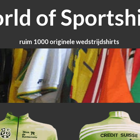
ld of Sportshi
ruim 1000 originele wedstrijdshirts