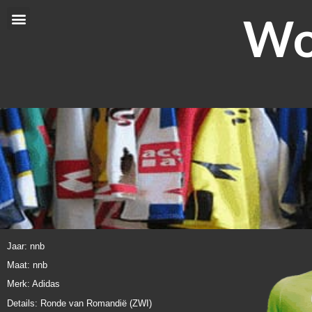
Ga
Wor
Menu
naar
de
inhoud
Jaar: nnb
Maat: nnb
Merk: Adidas
Details: Ronde van Romandië (ZWI)