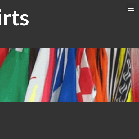
rts
Me