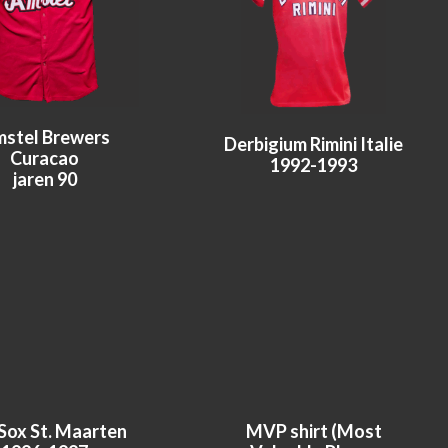
stel Brewers
Derbigium Rimini Italie
Curacao
1992-1993
jaren 90
Sox St. Maarten
MVP shirt (Most