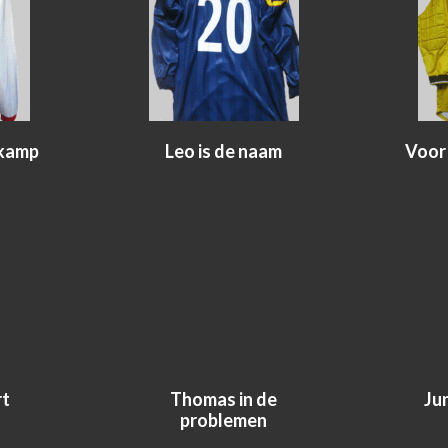
gkamp
Leo is de naam
Voor 
rt
Thomas in de
Ju
problemen