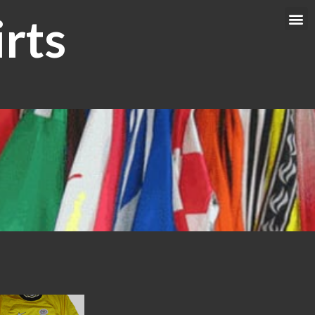
rts
Me