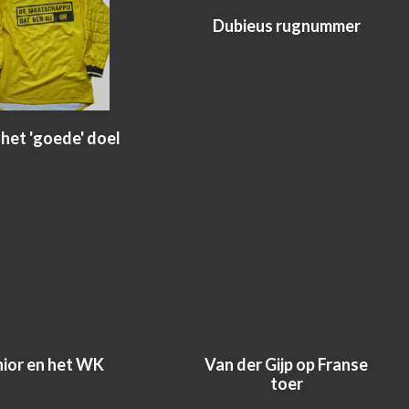
Dubieus rugnummer
het 'goede' doel
nior en het WK
Van der Gijp op Franse
toer