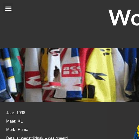
Ga
Wor
Menu
naar
de
inhoud
Jaar: 1998
Maat: XL
Merk: Puma
Details: wedstrijdpak – gesigneerd