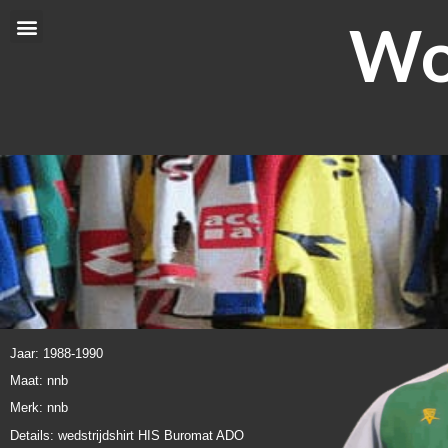
Ga
Wor
Menu
naar
de
inhoud
Jaar: 1988-1990
Maat: nnb
Merk: nnb
Details: wedstrijdshirt HIS Buromat ADO