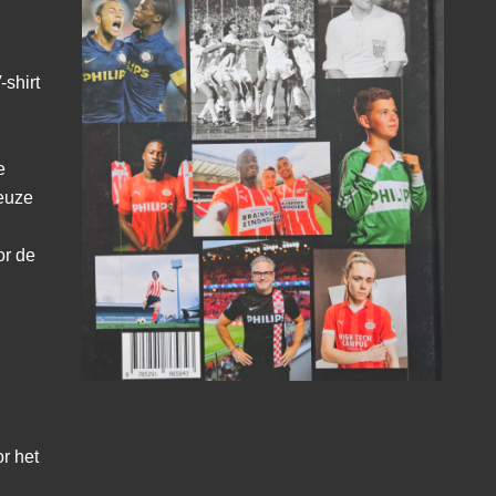
-shirt
e
keuze
or de
r het