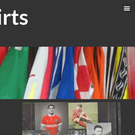
rts
Me