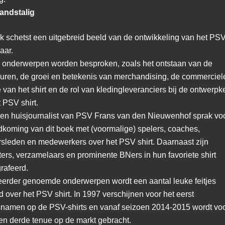
andstalig
k schetst een uitgebreid beeld van de ontwikkeling van het PSV
jaar.
n onderwerpen worden besproken, zoals het ontstaan van de
euren, de groei en betekenis van merchandising, de commerciel
van het shirt en de rol van kledingleveranciers bij de ontwerp
 PSV shirt.
 en huisjournalist van PSV Frans van den Nieuwenhof sprak vo
ndkoming van dit boek met (voormalige) spelers, coaches,
rsleden en m
edewerkers over het PSV shirt. Daarnaast zijn
ters, verzamelaars en prominente BNers in hun favoriete shirt
grafeerd.
eerder genoemde onderwerpen wordt een aantal leuke feitjes
d over het PSV shirt.
In 1997 verschijnen voor het eerst
snamen op de PSV-shirts en v
anaf seizoen 2014-2015 wordt voo
een derde tenue op de markt gebracht.