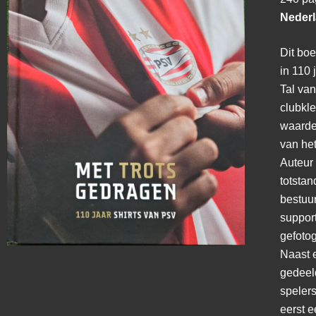
Nederl
Dit boe
in 110 
Tal va
clubkl
waarde 
van het
Auteur
totsta
bestuu
su
ppor
gefoto
Naast 
gedeel
speler
eerst 