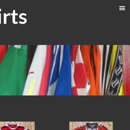
rts
Me