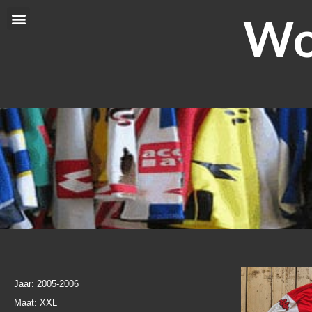
Ga
Wor
Menu
naar
de
inhoud
Jaar: 2005-2006
Maat: XXL