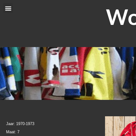
Ga
Wor
Menu
naar
de
inhoud
Jaar: 1970-1973
Maat: 7