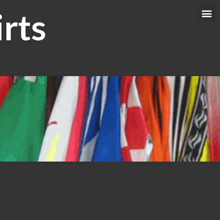
rts
Me