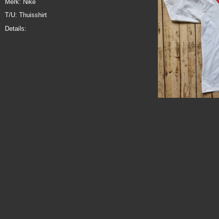
Merk: Nike
T/U: Thuisshirt
Details: