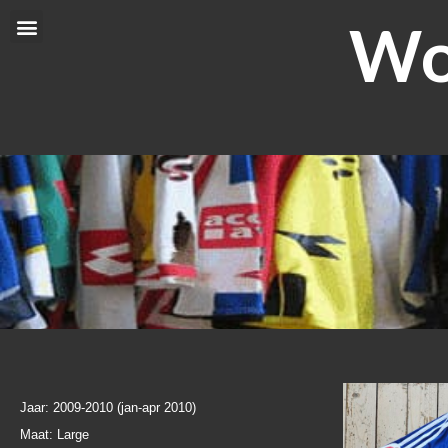
Ga
Wor
Menu
naar
de
inhoud
Jaar: 2009-2010 (jan-apr 2010)
Maat: Large