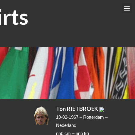
rts
Me
Ton RIETBROEK
19-02-1967 – Rotterdam
–
Nederland
nnb cm –
nnb kg