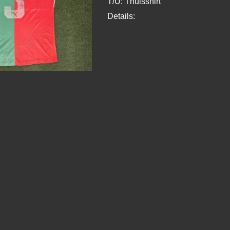
T/U: Thuisshirt
Details: