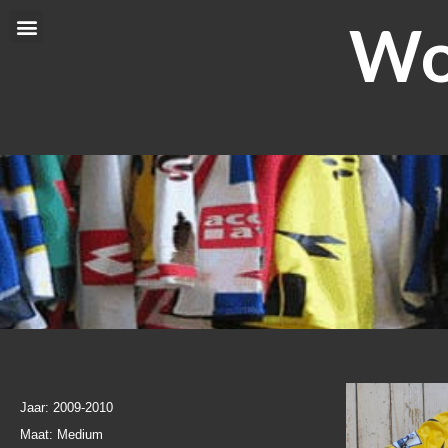
Ga
Wor
Menu
naar
de
inhoud
Jaar: 2009-2010
Maat: Medium