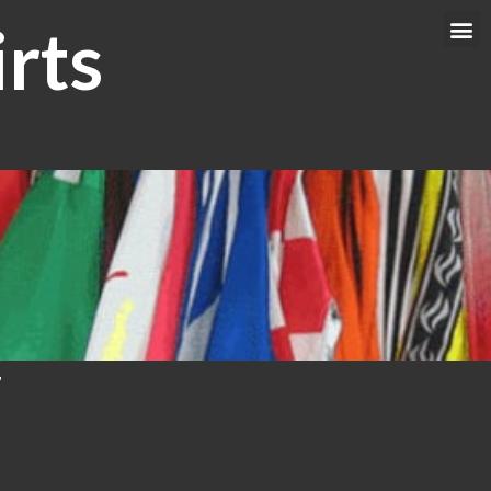
rts
Me
7