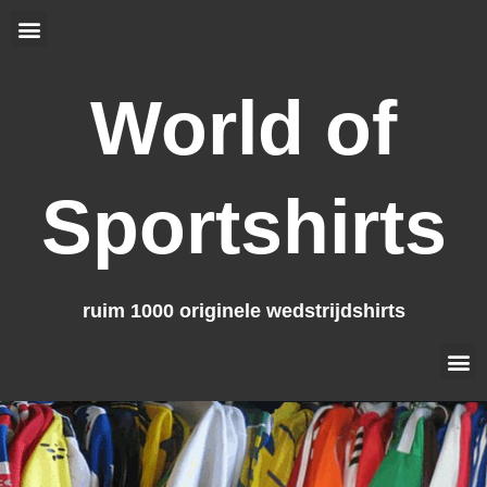
Ga
Menu
naar
de
inhoud
World of
Sportshirts
ruim 1000 originele wedstrijdshirts
Me