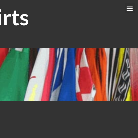
rts
Me
0