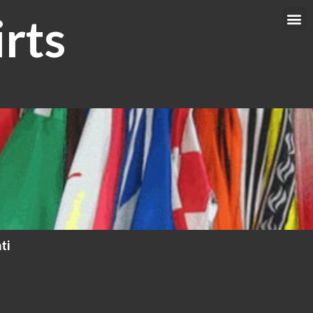
rts
Me
ti