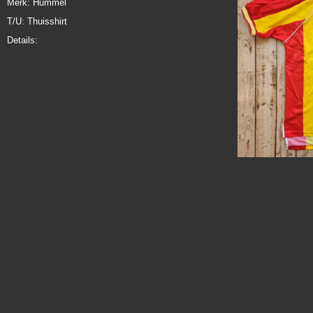
Merk: Hummel
T/U: Thuisshirt
Details: