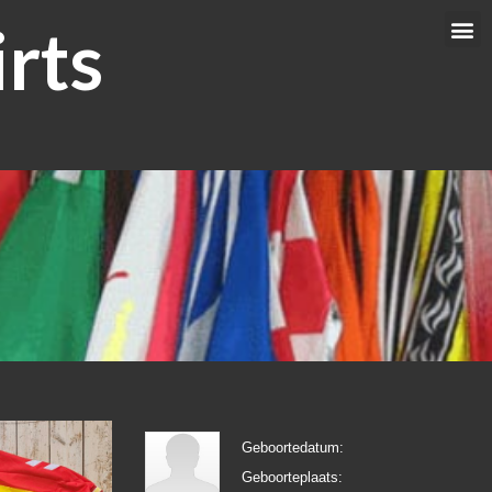
rts
Me
Geboortedatum:
Geboorteplaats: