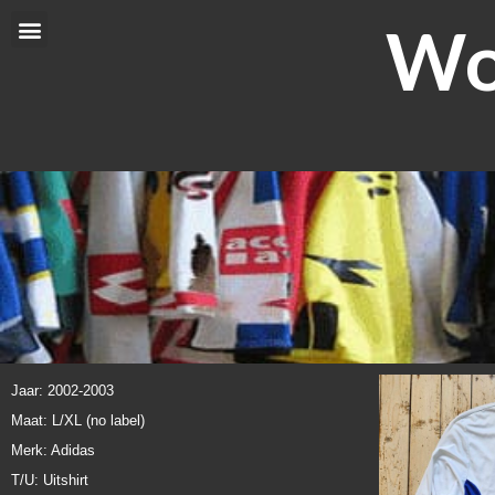
Ga
Wor
Menu
naar
de
inhoud
Jaar: 2002-2003
Maat: L/XL (no label)
Merk: Adidas
T/U: Uitshirt