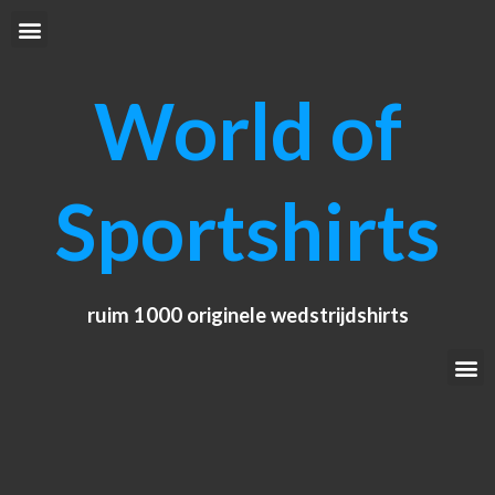
Ga
Menu
naar
de
World of
inhoud
Sportshirts
ruim 1000 originele wedstrijdshirts
Me