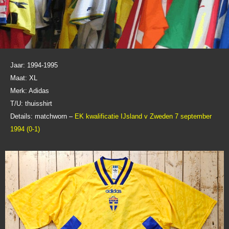
Jaar: 1994-1995
Maat: XL
Merk: Adidas
T/U: thuisshirt
Details: matchworn –
EK kwalificatie IJsland v Zweden 7 september
1994 (0-1)