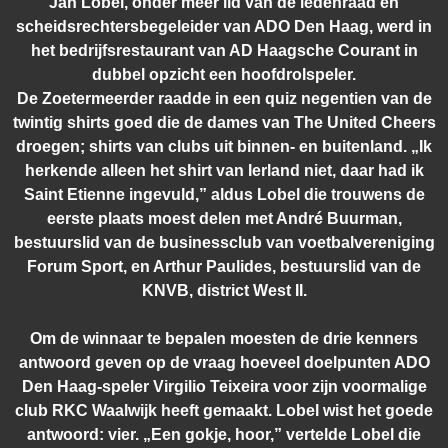
Jan Lobel, onder meer lid van de ledenraad en
scheidsrechtersbegeleider van ADO Den Haag, werd in
het bedrijfsrestaurant van AD Haagsche Courant in
dubbel opzicht een hoofdrolspeler.
De Zoetermeerder raadde in een quiz negentien van de
twintig shirts goed die de dames van The United Cheers
droegen; shirts van clubs uit binnen- en buitenland. „Ik
herkende alleen het shirt van Ierland niet, daar had ik
Saint Etienne ingevuld,” aldus Lobel die trouwens de
eerste plaats moest delen met André Buurman,
bestuurslid van de businessclub van voetbalvereniging
Forum Sport, en Arthur Paulides, bestuurslid van de
KNVB, district West II.
Om de winnaar te bepalen moesten de drie kenners
antwoord geven op de vraag hoeveel doelpunten ADO
Den Haag-speler Virgilio Teixeira voor zijn voormalige
club RKC Waalwijk heeft gemaakt. Lobel wist het goede
antwoord: vier. „Een gokje, hoor,” vertelde Lobel die