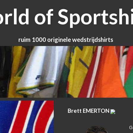
ld of Sportshi
ruim 1000 originele wedstrijdshirts
Brett EMERTON
G