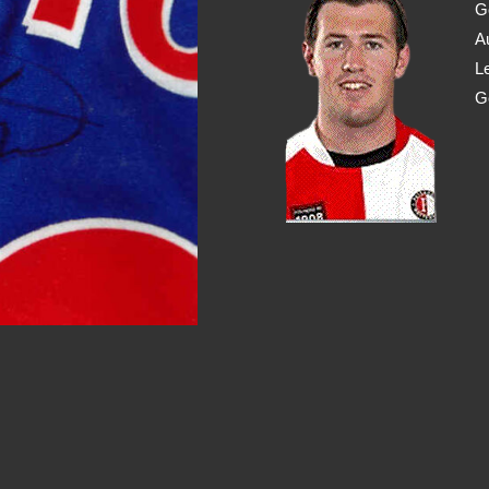
G
A
L
G