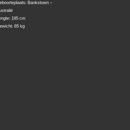
eboorteplaats: Bankstown –
ustralië
engte: 185 cm
ewicht: 85 kg