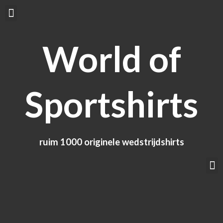
Ga
Menu
naar
de
World of
inhoud
Sportshirts
ruim 1000 originele wedstrijdshirts
M