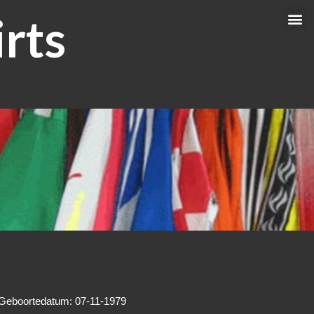
rts
Me
Geboortedatum: 07-11-1979