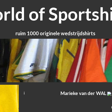
ld of Sportshi
ruim 1000 originele wedstrijdshirts
Marieke van der WAL
i