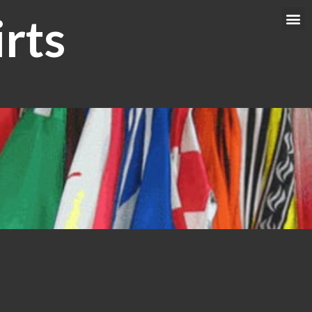
rts
Me