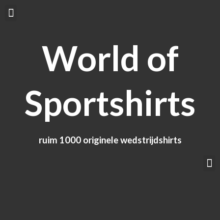
Ga
Menu
naar
de
World of
inhoud
Sportshirts
ruim 1000 originele wedstrijdshirts
M