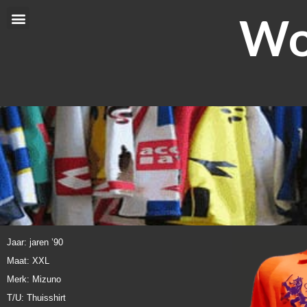
Ga
Wor
Menu
naar
de
inhoud
Jaar: jaren ’90
Maat: XXL
Merk: Mizuno
T/U: Thuisshirt